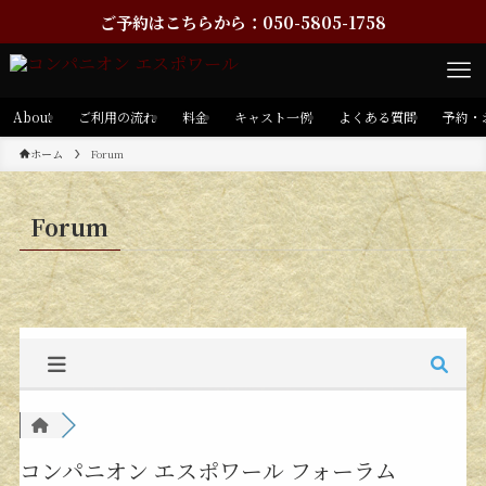
ご予約はこちらから：050-5805-1758
About
ご利用の流れ
料金
キャスト一例
よくある質問
予約・
ホーム
Forum
Forum
コンパニオン エスポワール フォーラム